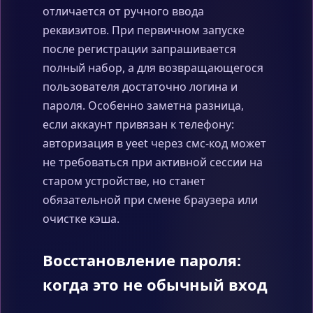
отличается от ручного ввода
реквизитов. При первичном запуске
после регистрации запрашивается
полный набор, а для возвращающегося
пользователя достаточно логина и
пароля. Особенно заметна разница,
если аккаунт привязан к телефону:
авторизация в yeet через смс-код может
не требоваться при активной сессии на
старом устройстве, но станет
обязательной при смене браузера или
очистке кэша.
Восстановление пароля:
когда это не обычный вход