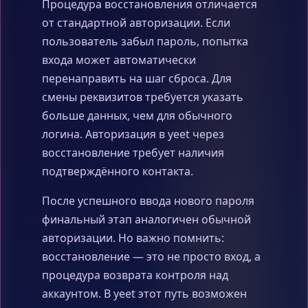
Процедура восстановления отличается
от стандартной авторизации. Если
пользователь забыл пароль, попытка
входа может автоматически
перенаправить на шаг сброса. Для
смены реквизитов требуется указать
больше данных, чем для обычного
логина. Авторизация в yeet через
восстановление требует наличия
подтверждённого контакта.
После успешного ввода нового пароля
финальный этап аналогичен обычной
авторизации. Но важно помнить:
восстановление — это не просто вход, а
процедура возврата контроля над
аккаунтом. В yeet этот путь возможен