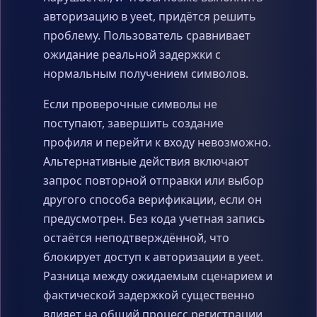
авторизацию в yeet, придётся решить
проблему. Пользователь сравнивает
ожидание реальной задержки с
нормальным получением символов.
Если проверочные символы не
поступают, завершить создание
профиля и перейти к входу невозможно.
Альтернативные действия включают
запрос повторной отправки или выбор
другого способа верификации, если он
предусмотрен. Без кода учетная запись
остаётся неподтверждённой, что
блокирует доступ к авторизации в yeet.
Разница между ожидаемым сценарием и
фактической задержкой существенно
влияет на общий процесс регистрации.