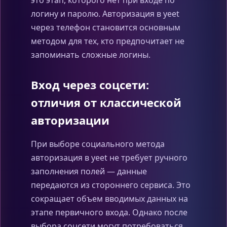
это этап, которого нет при входе по
логину и паролю. Авторизация в yeet
через телефон становится основным
методом для тех, кто предпочитает не
запоминать сложные логины.
Вход через соцсети:
отличия от классической
авторизации
При выборе социального метода
авторизация в yeet не требует ручного
заполнения полей — данные
передаются из стороннего сервиса. Это
сокращает объем вводимых данных на
этапе первичного входа. Однако после
выбора соцсети могут потребоваться