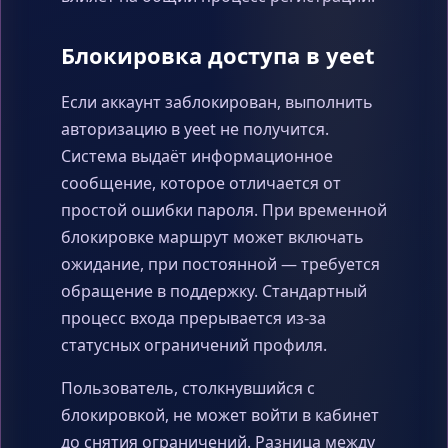
Блокировка доступа в yeet
Если аккаунт заблокирован, выполнить
авторизацию в yeet не получится.
Система выдаёт информационное
сообщение, которое отличается от
простой ошибки пароля. При временной
блокировке маршрут может включать
ожидание, при постоянной — требуется
обращение в поддержку. Стандартный
процесс входа прерывается из-за
статусных ограничений профиля.
Пользователь, столкнувшийся с
блокировкой, не может войти в кабинет
до снятия ограничений. Разница между